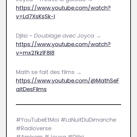
https://www.youtube.com/watch?
v=Ld7XsKsSk-I
Djilsi –
Doublage avec Joyca
→
https://www.youtube.com/watch?
v=mx2fkz1F8l8
Math se fait des films →
https://www.youtube.com/@MathSeF
aitDesFilms
#YouTubeEtMoi #LaNuitDuDimanche
#Radioverse
#Amixem #Joyca #Djilsi