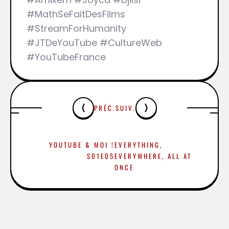
#MathSeFaitDesFilms
#StreamForHumanity
#JTDeYouTube #CultureWeb
#YouTubeFrance
PRÉC.
SUIV.
YOUTUBE & MOI !
EVERYTHING,
S01E05
EVERYWHERE, ALL AT
ONCE