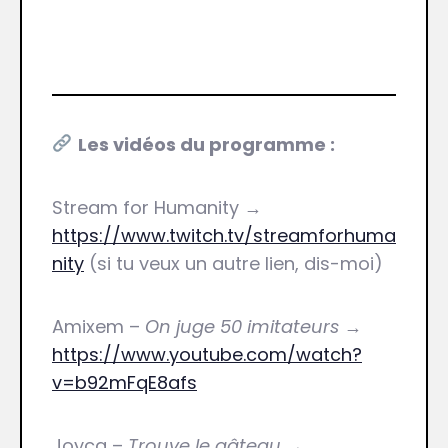
Les vidéos du programme :
Stream for Humanity →
https://www.twitch.tv/streamforhuma
nity
(si tu veux un autre lien, dis-moi)
Amixem –
On juge 50 imitateurs
→
https://www.youtube.com/watch?
v=b92mFqE8afs
Joyca –
Trouve le gâteau
→