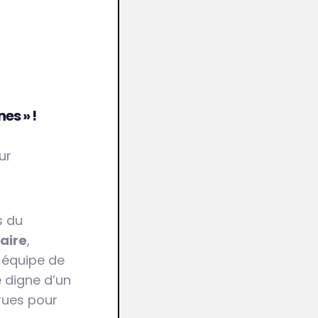
es » !
ur
s du
aire
,
 équipe de
é digne d’un
grues pour