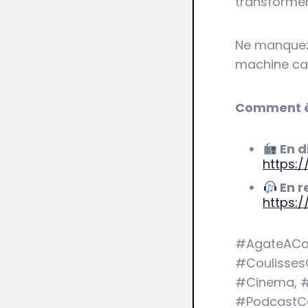
transformer
Ne manquez 
machine ca
Comment éc
En d
https:/
En r
https:
#AgateACan
#Coulisses
#Cinema, #
#PodcastCa