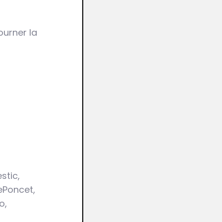
ourner la
stic,
ePoncet,
o,