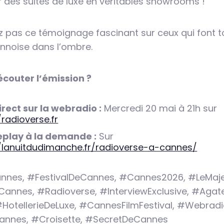
 des suites de luxe en véritables showrooms !
pas ce témoignage fascinant sur ceux qui font t
nnoise dans l’ombre.
outer l’émission ?
irect sur la webradio :
Mercredi 20 mai à 21h sur
/radioverse.fr
eplay à la demande :
Sur
//lanuitdudimanche.fr/radioverse-a-cannes/
nes, #FestivalDeCannes, #Cannes2026, #LeMaje
Cannes, #Radioverse, #InterviewExclusive, #Agat
HotellerieDeLuxe, #CannesFilmFestival, #Webradi
nnes, #Croisette, #SecretDeCannes