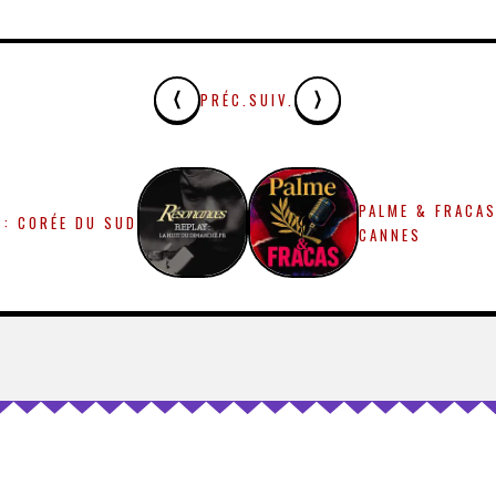
PRÉC.
SUIV.
PALME & FRACAS
 : CORÉE DU SUD
CANNES