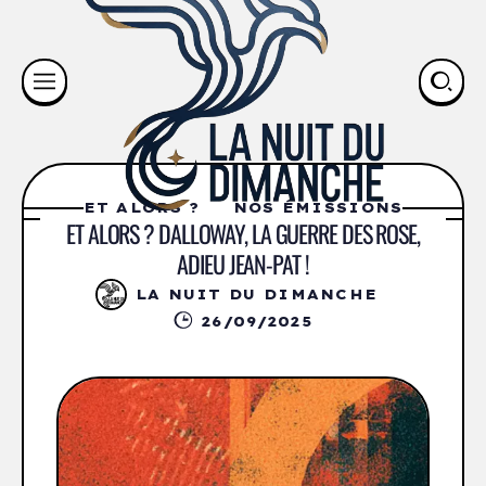
ET ALORS ?
NOS ÉMISSIONS
ET ALORS ? DALLOWAY, LA GUERRE DES ROSE,
ADIEU JEAN-PAT !
LA NUIT DU DIMANCHE
26/09/2025