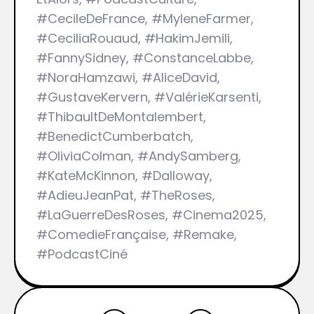
#CecileDeFrance, #MyleneFarmer,
#CeciliaRouaud, #HakimJemili,
#FannySidney, #ConstanceLabbe,
#NoraHamzawi, #AliceDavid,
#GustaveKervern, #ValérieKarsenti,
#ThibaultDeMontalembert,
#BenedictCumberbatch,
#OliviaColman, #AndySamberg,
#KateMcKinnon, #Dalloway,
#AdieuJeanPat, #TheRoses,
#LaGuerreDesRoses, #Cinema2025,
#ComedieFrançaise, #Remake,
#PodcastCiné