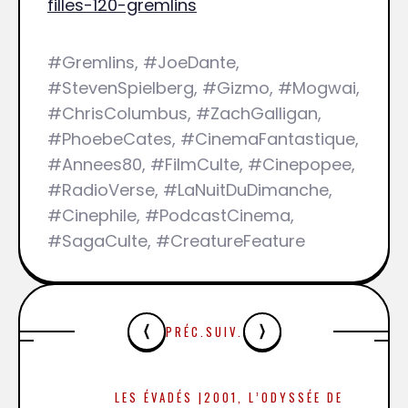
filles-120-gremlins
#Gremlins, #JoeDante,
#StevenSpielberg, #Gizmo, #Mogwai,
#ChrisColumbus, #ZachGalligan,
#PhoebeCates, #CinemaFantastique,
#Annees80, #FilmCulte, #Cinepopee,
#RadioVerse, #LaNuitDuDimanche,
#Cinephile, #PodcastCinema,
#SagaCulte, #CreatureFeature
PRÉC.
SUIV.
LES ÉVADÉS |
2001, L’ODYSSÉE DE