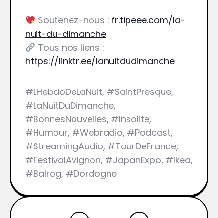
Soutenez-nous :
fr.tipeee.com/la-
nuit-du-dimanche
Tous nos liens :
https://linktr.ee/lanuitdudimanche
#LHebdoDeLaNuit, #SaintPresque,
#LaNuitDuDimanche,
#BonnesNouvelles, #Insolite,
#Humour, #Webradio, #Podcast,
#StreamingAudio, #TourDeFrance,
#FestivalAvignon, #JapanExpo, #Ikea,
#Balrog, #Dordogne