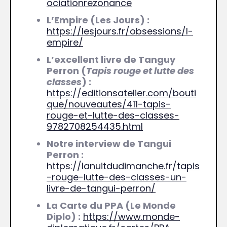
ociationrezonance
L’Empire (Les Jours) :
https://lesjours.fr/obsessions/l-
empire/
L’excellent livre de Tanguy
Perron (
Tapis rouge et lutte des
classes
) :
https://editionsatelier.com/bouti
que/nouveautes/411-tapis-
rouge-et-lutte-des-classes-
9782708254435.html
Notre interview de Tangui
Perron :
https://lanuitdudimanche.fr/tapis
-rouge-lutte-des-classes-un-
livre-de-tangui-perron/
La Carte du PPA (Le Monde
Diplo) :
https://www.monde-