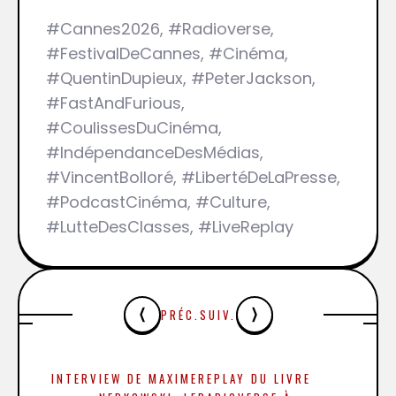
#Cannes2026, #Radioverse,
#FestivalDeCannes, #Cinéma,
#QuentinDupieux, #PeterJackson,
#FastAndFurious,
#CoulissesDuCinéma,
#IndépendanceDesMédias,
#VincentBolloré, #LibertéDeLaPresse,
#PodcastCinéma, #Culture,
#LutteDesClasses, #LiveReplay
PRÉC.
SUIV.
INTERVIEW DE MAXIME
REPLAY DU LIVRE