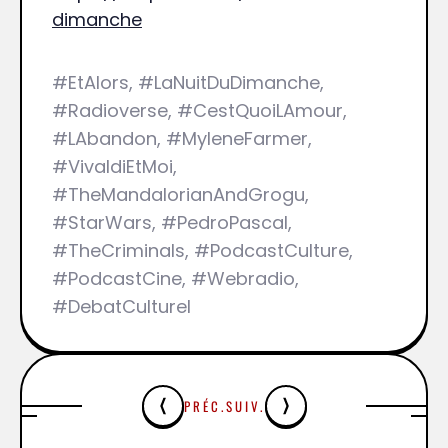
dimanche
#EtAlors, #LaNuitDuDimanche,
#Radioverse, #CestQuoiLAmour,
#LAbandon, #MyleneFarmer,
#VivaldiEtMoi,
#TheMandalorianAndGrogu,
#StarWars, #PedroPascal,
#TheCriminals, #PodcastCulture,
#PodcastCine, #Webradio,
#DebatCulturel
PRÉC.
SUIV.