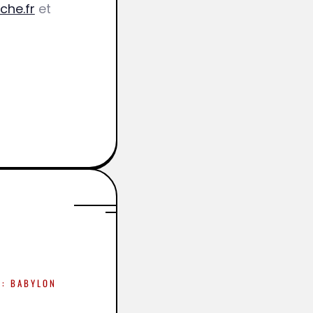
che.fr
et
 : BABYLON