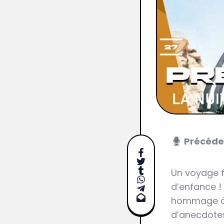
Précéde
Un voyage fa
d’enfance !
hommage à l
d’anecdotes