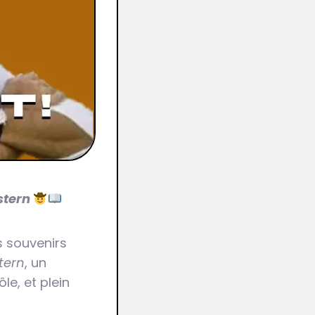
stern
s souvenirs
tern
, un
e, et plein