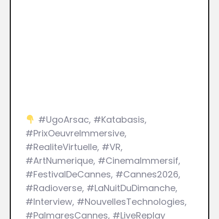
#UgoArsac, #Katabasis,
#PrixOeuvreImmersive,
#RealiteVirtuelle, #VR,
#ArtNumerique, #CinemaImmersif,
#FestivalDeCannes, #Cannes2026,
#Radioverse, #LaNuitDuDimanche,
#Interview, #NouvellesTechnologies,
#PalmaresCannes, #LiveReplay