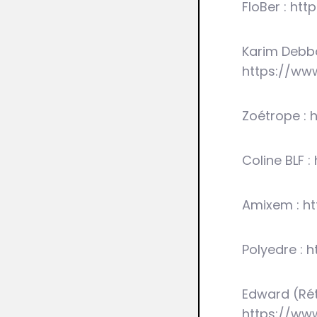
FloBer : ht
Karim Debb
https://ww
Zoétrope :
Coline BLF 
Amixem : h
Polyedre :
Edward (Rét
https://ww