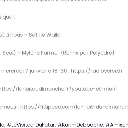
ique :
t à nous – Satine Wallé
t. Seal) – Mylène Farmer (Remix par Polyèdre)
 mercredi 7 janvier à 18h30 : https://radioverse.fr
https://lanuitdudimanche.fr/youtube-et-moi/
-nous : https://fr.tipeee.com/la-nuit-du-dimanc
le
,
#LeVisiteurDuFutur
,
#KarimDebbache
,
#Amixe