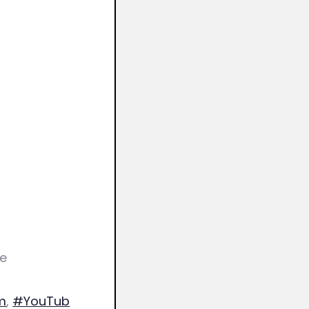
he
m
,
#YouTub