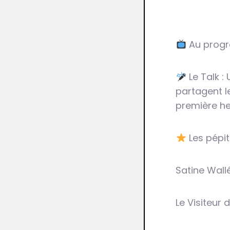
Au progra
Le Talk : 
partagent l
première he
Les pépit
Satine Wall
Le Visiteur