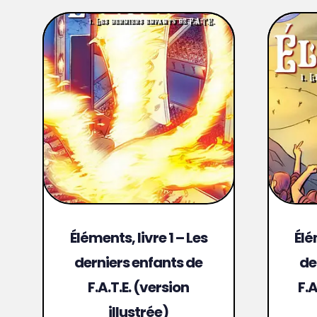
Éléments, livre 1 – Les
Élé
derniers enfants de
de
F.A.T.E. (version
F.A
illustrée)