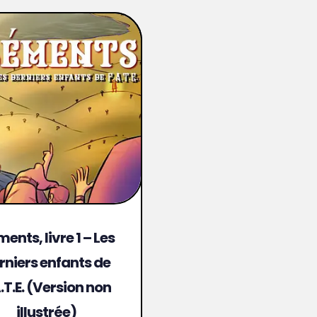
ments, livre 1 – Les
rniers enfants de
.T.E. (Version non
illustrée)