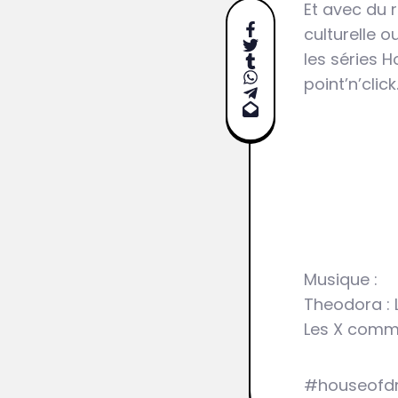
Et avec du r
culturelle 
les séries H
point’n’click
Musique :
Theodora : 
Les X comm
#houseofdr