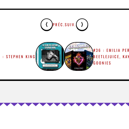
PRÉC.
SUIV.
#36 : EMILIA PE
 : STEPHEN KING
BEETLEJUICE, KA
GOONIES