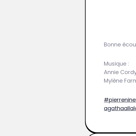
Bonne écout
Musique :
Annie Cordy
Mylène Farm
#pierrenine
agathaalla