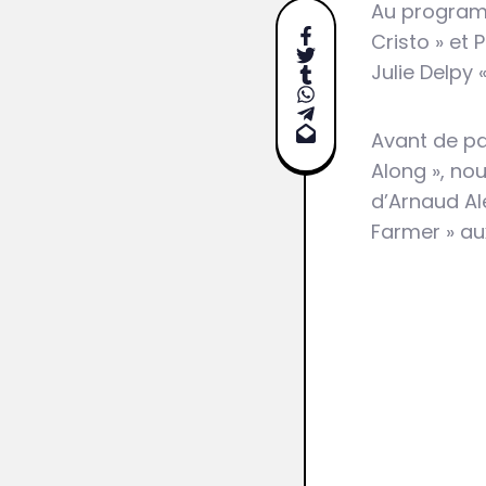
Au programm
Cristo » et 
Julie Delpy 
Avant de par
Along », nou
d’Arnaud Ale
Farmer » au