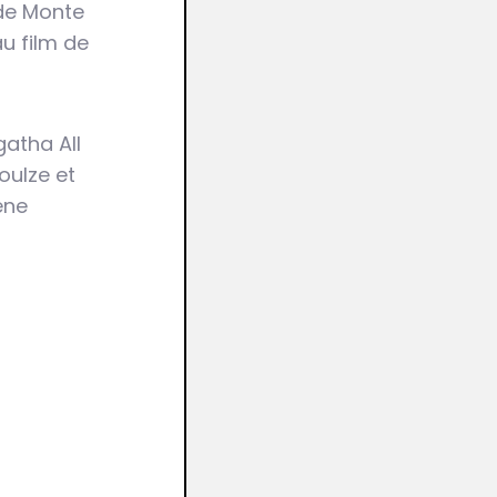
de Monte
au film de
gatha All
oulze et
ène