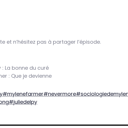
e et n’hésitez pas à partager l’épisode.
 : La bonne du curé
er : Que je devienne
y
#mylenefarmer
#nevermore
#sociologiedemylen
long
#juliedelpy