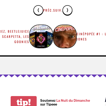
PRÉC.
SUIV.
REZ, BEETLEJUICE
CINÉPOPÉE #1 : 
Y SCARPETTA, LES
JONES
GOONIES
tip!
Soutenez
La Nuit du Dimanche
sur Tipeee