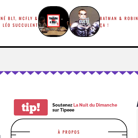
NÉ BLT, MCFLY &
BATMAN & ROBIN
, LÉO SUCCULENT
ÇA !
tip!
Soutenez
La Nuit du Dimanche
sur Tipeee
À PROPOS
|