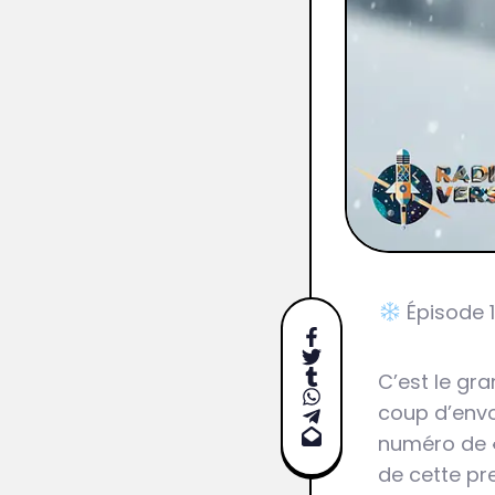
Épisode 1
C’est le gr
coup d’env
numéro de
de cette pr