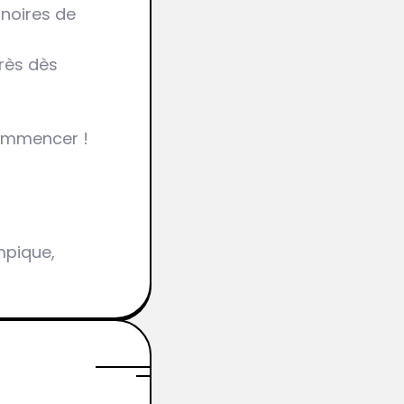
inoires de
près dès
commencer !
pique,