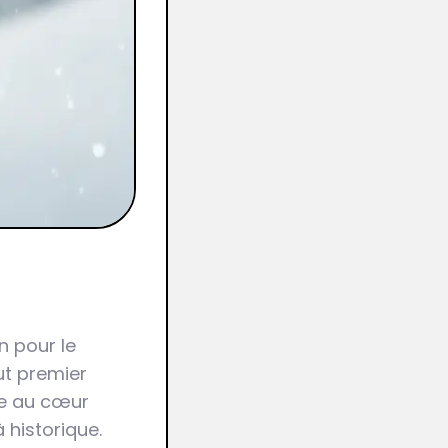
n pour le
ut premier
e au cœur
 historique.