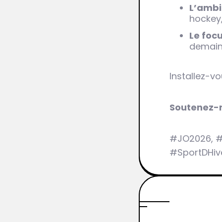
L’ambi
hockey,
Le foc
demain
Installez-v
Soutenez-n
#JO2026, #
#SportDHiv