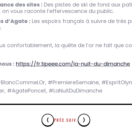
ance des sites :
Des pistes de ski de fond aux pat
 on vous raconte l’effervescence du public.
us d’Agate :
Les espoirs français à suivre de très 
.
ous confortablement, la quête de l’or ne fait que 
ous :
https://fr.tipeee.com/la-nuit-du-dimanche
BlancCommeLOr, #PremiereSemaine, #EspritOlym
er, #AgatePoncet, #LaNuitDuDimanche
PRÉC.
SUIV.