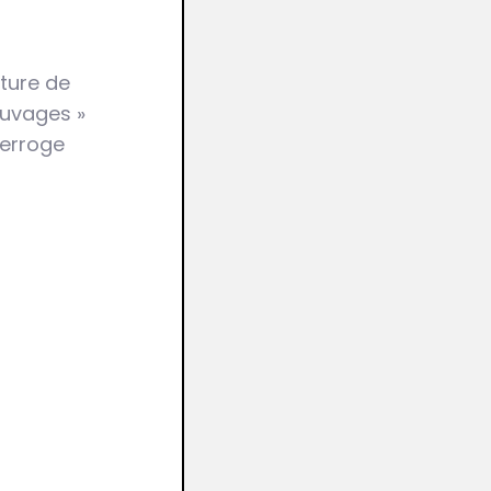
ature de
auvages »
terroge