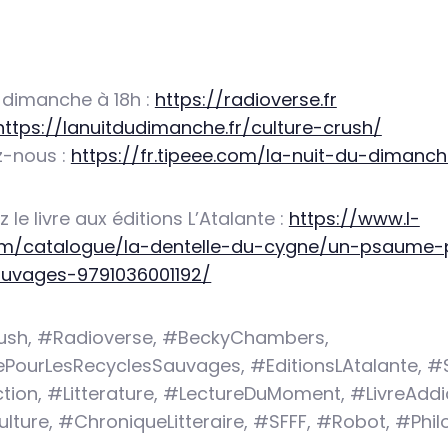
 dimanche à 18h :
https://radioverse.fr
https://lanuitdudimanche.fr/culture-crush/
-nous :
https://fr.tipeee.com/la-nuit-du-dimanc
le livre aux éditions L’Atalante :
https://www.l-
om/catalogue/la-dentelle-du-cygne/un-psaume-
auvages-9791036001192/
ush, #Radioverse, #BeckyChambers,
ourLesRecyclesSauvages, #EditionsLAtalante, #S
tion, #Litterature, #LectureDuMoment, #LivreAddi
ture, #ChroniqueLitteraire, #SFFF, #Robot, #Phil