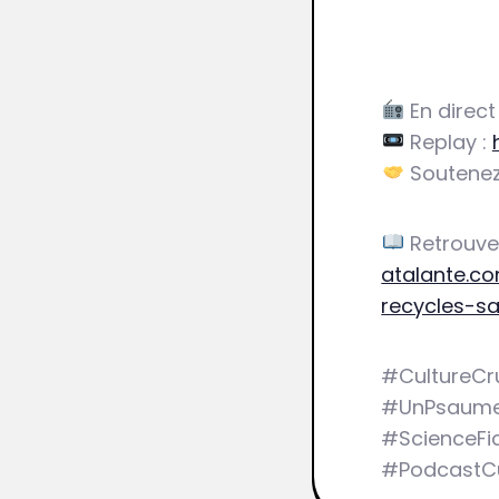
En direct
Replay :
Soutenez
Retrouvez 
atalante.c
recycles-s
#CultureCr
#UnPsaumeP
#ScienceFic
#PodcastCul