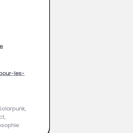
he
pour-les-
olarpunk,
ct,
osophie