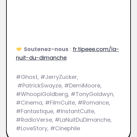
Soutenez-nous
:
fr.tipeee.com/la-
nuit-du-dimanche
#Ghost, #JerryZucker,
#PatrickSwayze, #DemiMoore,
#WhoopiGoldberg, #TonyGoldwyn,
#Cinema, #FilmCulte, #Romance,
#Fantastique, #InstantCulte,
#RadioVerse, #LaNuitDuDimanche,
#LoveStory, #Cinephile