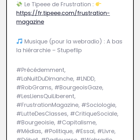
Le Tipeee de Frustration :
https://fr.tipeee.com/frustration-
magazine
Musique (pour la webradio) : A bas
la hiérarchie – Stupeflip
#Précédemment,
#LaNuitDuDimanche, #LNDD,
#RobGrams, #BourgeoisGaze,
#LesLiensQuiLiberent,
#FrustrationMagazine, #Sociologie,
#LutteDesClasses, #CritiqueSociale,
#Bourgeoisie, #Capitalisme,
#Médias, #Politique, #Essai, #Livre,
#Débat, #Radioverse, #Webradio,