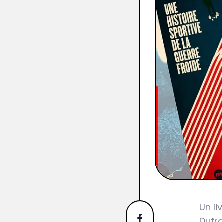
Un li
Dufra