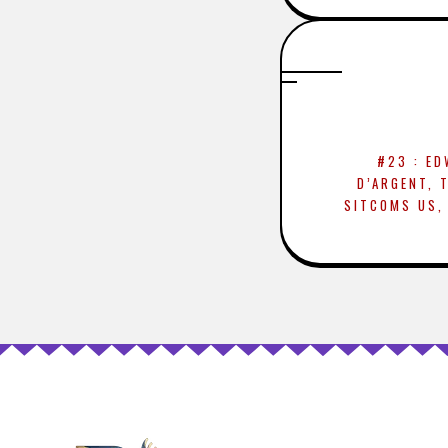
#23 : ED
D’ARGENT, 
SITCOMS US,
PARK, OR