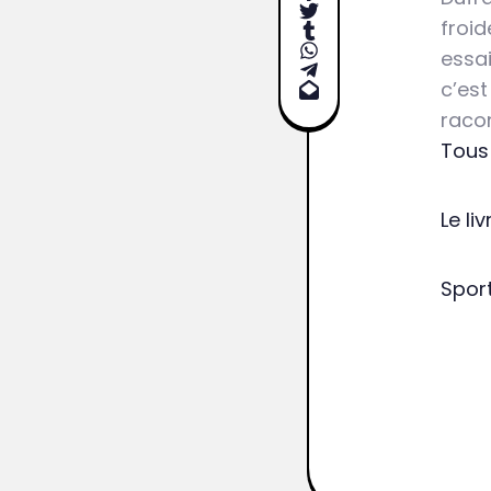
froi
essai
c’est
racon
Tous 
Le liv
Sport