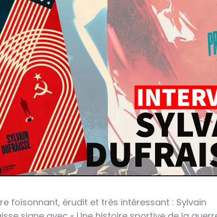
vre foisonnant, érudit et très intéressant : Sylvain
isse signe avec « Une histoire sportive de la guerr